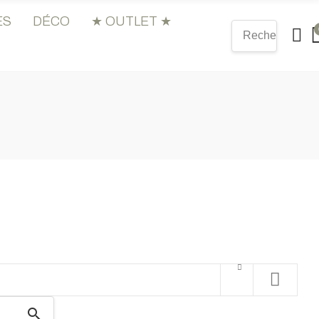
ES
DÉCO
★ OUTLET ★
search