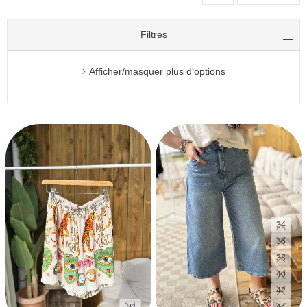
Filtres
Afficher/masquer plus d'options
34
36
38
40
42
TU
44