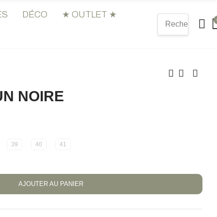
ES
DÉCO
★ OUTLET ★
N NOIRE
39
40
41
AJOUTER AU PANIER