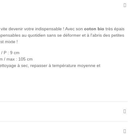
a vite devenir votre indispensable ! Avec son
coton bio
très épais
dispensables au quotidien sans se déformer et à l'abris des petites
est mixte !
 / P : 9 cm
cm / max : 105 cm
e nettoyage à sec, repasser à température moyenne et